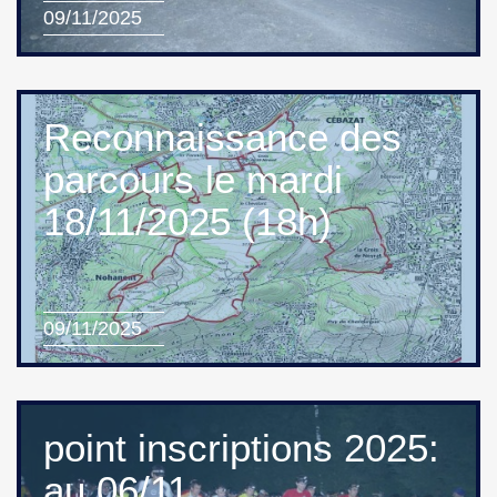
09/11/2025
Reconnaissance des
parcours le mardi
18/11/2025 (18h)
09/11/2025
point inscriptions 2025:
au 06/11