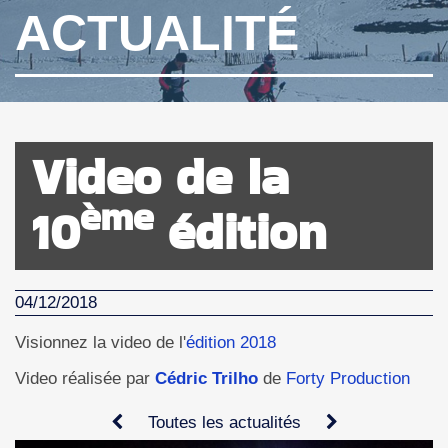
ACTUALITÉ
Video de la
ème
10
édition
04/12/2018
Visionnez la video de l'
édition 2018
Video réalisée par
Cédric Trilho
de
Forty Production
Toutes les actualités