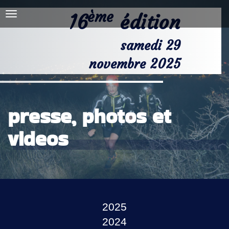
COURSES
ème
16
édition
PRESSE, PHOTOS &
VIDÉOS
NOS PARTENAIRES
samedi 29
CONTACT
novembre 2025
presse, photos et
videos
2025
2024